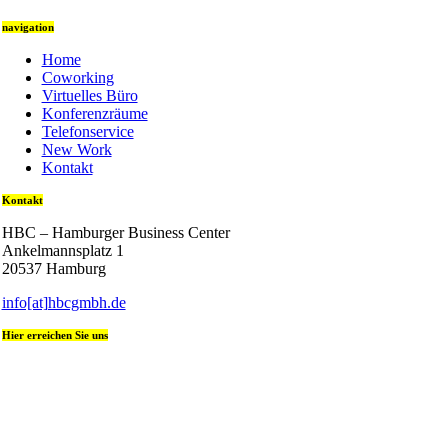
navigation
Home
Coworking
Virtuelles Büro
Konferenzräume
Telefonservice
New Work
Kontakt
Kontakt
HBC – Hamburger Business Center
Ankelmannsplatz 1
20537 Hamburg
info[at]hbcgmbh.de
Hier erreichen Sie uns
+49 (0) 40 236 08 400