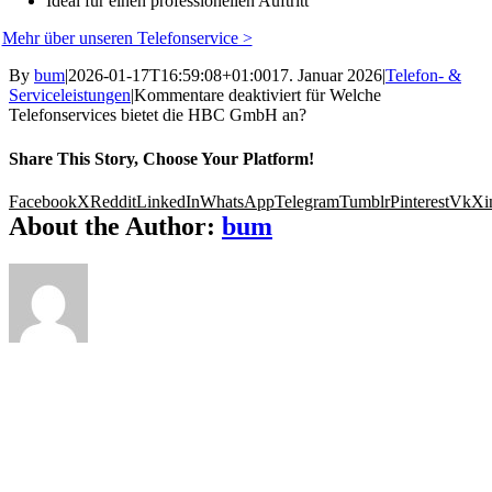
Ideal für einen professionellen Auftritt
Mehr über unseren Telefonservice >
By
bum
|
2026-01-17T16:59:08+01:00
17. Januar 2026
|
Telefon- &
Serviceleistungen
|
Kommentare deaktiviert
für Welche
Telefonservices bietet die HBC GmbH an?
Share This Story, Choose Your Platform!
Facebook
X
Reddit
LinkedIn
WhatsApp
Telegram
Tumblr
Pinterest
Vk
Xi
About the Author:
bum