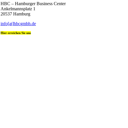
HBC – Hamburger Business Center
Ankelmannsplatz 1
20537 Hamburg
info[at]hbcgmbh.de
Hier erreichen Sie uns
+49 (0) 40 236 08 400