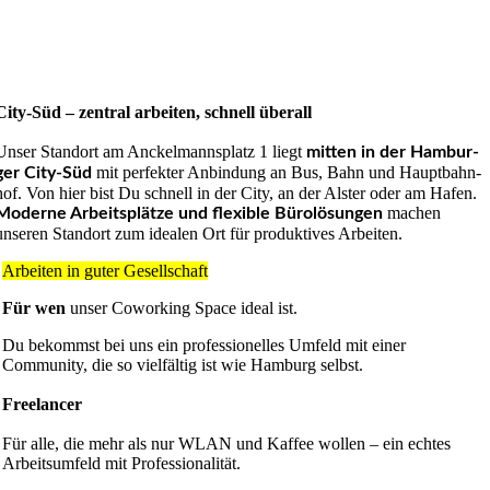
City-Süd – zentral ar­bei­ten, schnell überall
Unser Standort am Anckelmanns­platz 1 liegt
mitten in der Hambur­
mit perfekter Anbin­dung an Bus, Bahn und Hauptbahn­
ger City-Süd
hof. Von hier bist Du schnell in der City, an der Alster oder am Hafen.
machen
Moderne Arbeitsplätze und flexible Bürolösungen
unseren Standort zum idealen Ort für produktives Arbeiten.
Arbeiten in guter Gesellschaft
Für wen
unser Coworking Space ideal ist.
Du bekommst bei uns ein professionelles Umfeld mit einer
Community, die so vielfältig ist wie Hamburg selbst.
Freelancer
Für alle, die mehr als nur WLAN und Kaffee wollen – ein echtes
Arbeitsumfeld mit Professionalität.