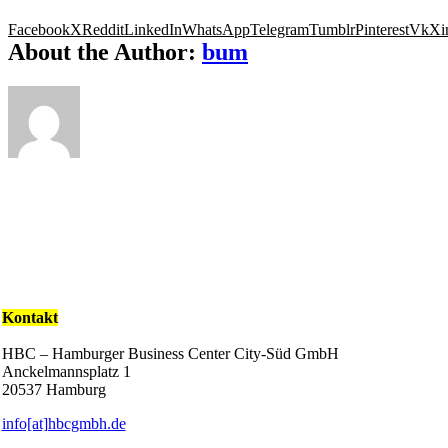
Facebook
X
Reddit
LinkedIn
WhatsApp
Telegram
Tumblr
Pinterest
Vk
Xi
About the Author:
bum
Kontakt
HBC – Hamburger Business Center City-Süd GmbH
Anckelmannsplatz 1
20537 Hamburg
info[at]hbcgmbh.de