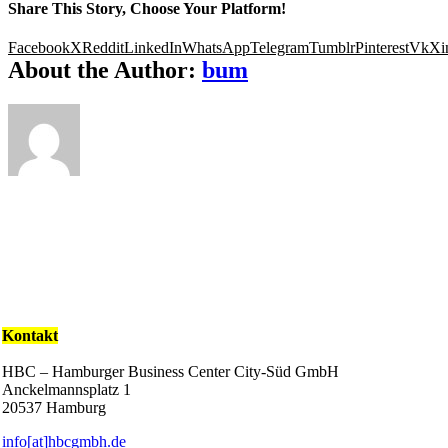
Share This Story, Choose Your Platform!
Facebook
X
Reddit
LinkedIn
WhatsApp
Telegram
Tumblr
Pinterest
Vk
Xi
About the Author:
bum
Kontakt
HBC – Hamburger Business Center City-Süd GmbH
Anckelmannsplatz 1
20537 Hamburg
info[at]hbcgmbh.de