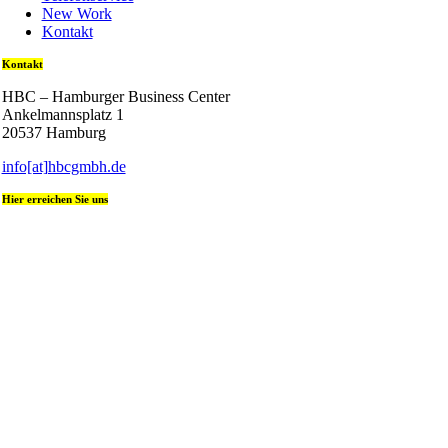
New Work
Kontakt
Kontakt
HBC – Hamburger Business Center
Ankelmannsplatz 1
20537 Hamburg
info[at]hbcgmbh.de
Hier erreichen Sie uns
+49 (0) 40 236 08 400